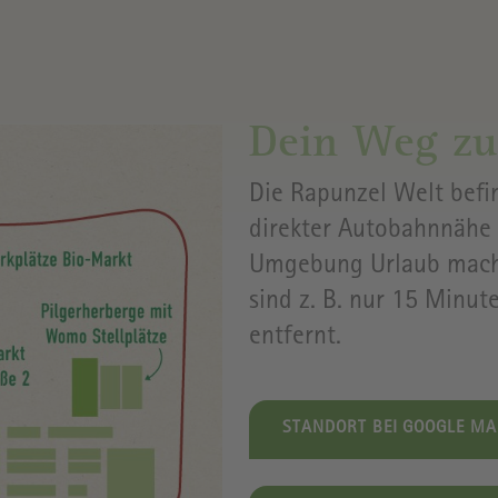
YOGASTUDIO
RAPUNZE
WELT
WEINKELLER
& CLUB
ANFAHRT
Dein Weg zu
Die Rapunzel Welt befi
KOCHWERKSTATT
ÖFFNUNG
direkter Autobahnnähe 
Umgebung Urlaub mach
ALLE
sind z. B. nur 15 Minut
VERANSTALTUNGEN
PREISE
&
entfernt.
TICKETS
STANDORT BEI GOOGLE MA
GEBÄUDE