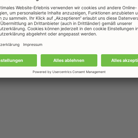
che Verkehrsmittel
über Öffentliche Verkehrsmittel möglich. Grund
mit dem Zug erreicht.
Am Bahnhof in Memminge
h Legau zu Rapunzel zu kommen.
Die nächstgeleg
sten. Die restlichen 100 Meter können ganz ein