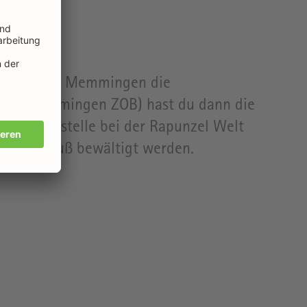
sätzlich ist Memmingen die
n (Memmingen ZOB) hast du dann die
ene Haltestelle bei der Rapunzel Welt
fach zu Fuß bewältigt werden.