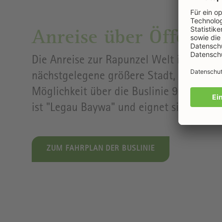
Anreise über Öffentli
Die Anreise zur Rapunzel Welt ist auch 
nächstgelegene größere Stadt, die man 
Möglichkeit über die Buslinie 966 nac
ist "Legau Baywa" und eignet sich am be
ZUM FAHRPLAN DER BUSLINIE