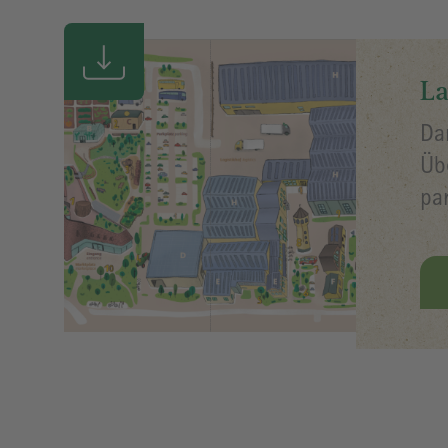
La
Da
Üb
pa