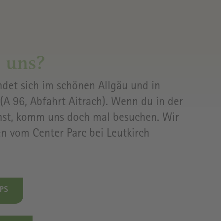
L
 uns?
ndet sich im schönen Allgäu und in
SZEITEN
(A 96, Abfahrt Aitrach). Wenn du in der
st, komm uns doch mal besuchen. Wir
en vom Center Parc bei Leutkirch
PS
PRESSE