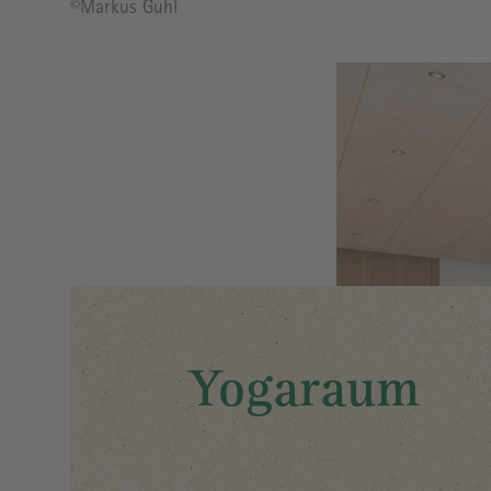
Bildrechte
©Markus Guhl
Image
Yogaraum