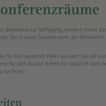
YOGASTUDIO
RAPUNZE
Konferenzräume
WELT
WEINKELLER
& CLUB
ANFAHRT
ren Besuchern zur Verfügung, sondern bietet au
nte. Sei es unser Seminarraum, der Weinkeller, 
KOCHWERKSTATT
ÖFFNUNG
 für dich passende Paket aus oder lass dir vo
ALLE
rne für dich da und stehen dir natürlich auch b
VERANSTALTUNGEN
PREISE
&
zur Seite.
TICKETS
GEBÄUDE
eiten