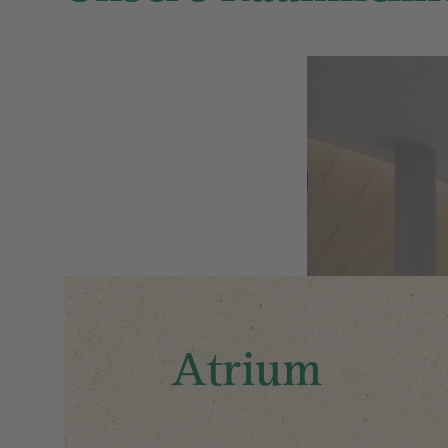
MARKT
Image
KAFFEELADEN
Atrium