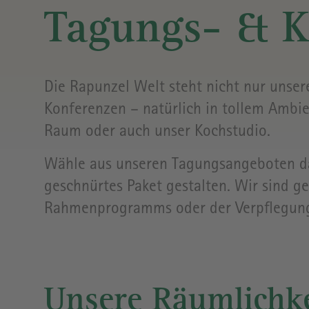
MUSEUM
RÖSTEREI
&
UND
&
CAFÉ/
Tagungs- & 
STELLPLATZ
BULLI
KONFERENZRÄUME
BISTRO
BÄCKEREI &
Die Rapunzel Welt steht nicht nur unse
KONDITOREI
Konferenzen – natürlich in tollem Ambie
Raum oder auch unser Kochstudio.
RAPUNZEL
Wähle aus unseren Tagungsangeboten das
CASINO
(ÖFFENTLICHES
geschnürtes Paket gestalten. Wir sind ge
MITARBEITER-
Rahmenprogramms oder der Verpflegung 
RESTAURANT
AUF DEM
FIRMENGELÄNDE)
Unsere Räumlichk
BIO-