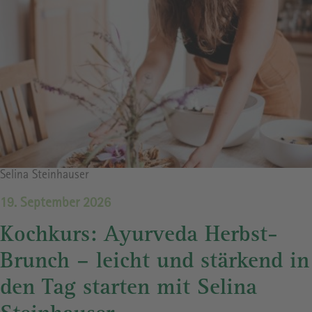
Bildrechte
Selina Steinhauser
19. September 2026
Kochkurs: Ayurveda Herbst-
Brunch – leicht und stärkend in
den Tag starten mit Selina