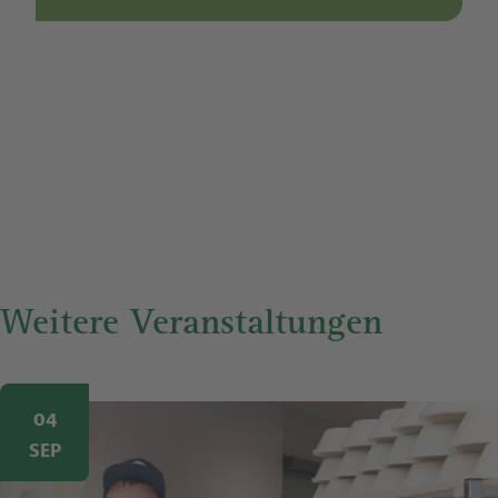
Weitere Veranstaltungen
Image
04
SEP