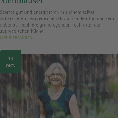
Steinhauser
Startet gut und energiereich mit einem selbst
zubereiteten ayurvedischen Brunch in den Tag und lernt
nebenbei noch die grundlegenden Techniken der
ayurvedischen Küche.
MEHR ERFAHREN
Image
13
OKT.