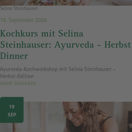
Bildrechte
Selina Steinhauser
18. September 2026
Kochkurs mit Selina
Steinhauser: Ayurveda - Herbst
Dinner
Ayurveda-Kochworkshop mit Selina Steinhauser –
Herbst-Edition
MEHR ERFAHREN
Image
19
SEP