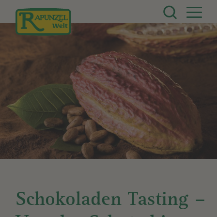
Direkt zum Inhalt
Schokoladen Tasting –