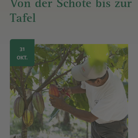
Von der Schote bis zur
Tafel
Image
31
OKT.