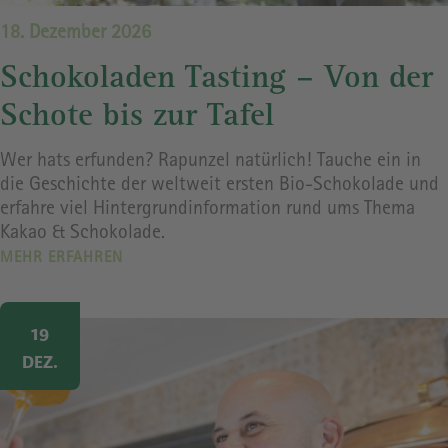
18. Dezember 2026
Schokoladen Tasting – Von der
Schote bis zur Tafel
Wer hats erfunden? Rapunzel natürlich! Tauche ein in
die Geschichte der weltweit ersten Bio-Schokolade und
erfahre viel Hintergrundinformation rund ums Thema
Kakao & Schokolade.
MEHR ERFAHREN
Image
19
DEZ.