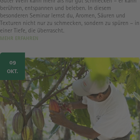
Guter Wein kann mehr als nur gut schmecken – er kann
berühren, entspannen und beleben. In diesem
besonderen Seminar lernst du, Aromen, Säuren und
Texturen nicht nur zu schmecken, sondern zu spüren – in
einer Tiefe, die überrascht.
MEHR ERFAHREN
Image
09
OKT.