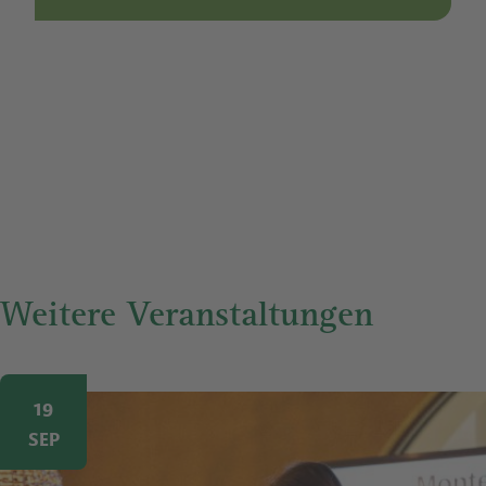
Weitere Veranstaltungen
Image
19
SEP