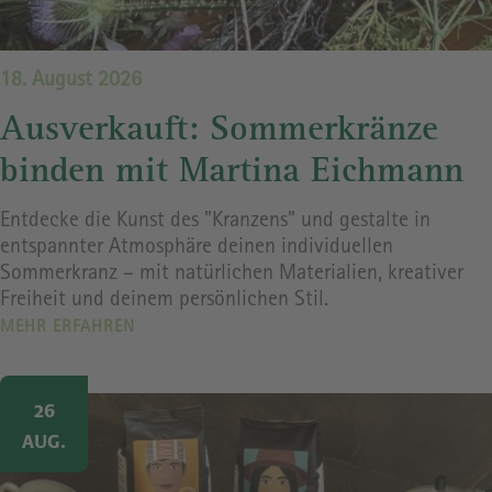
18. August 2026
Ausverkauft: Sommerkränze
binden mit Martina Eichmann
Entdecke die Kunst des "Kranzens" und gestalte in
entspannter Atmosphäre deinen individuellen
Sommerkranz – mit natürlichen Materialien, kreativer
Freiheit und deinem persönlichen Stil.
MEHR ERFAHREN
Image
26
AUG.