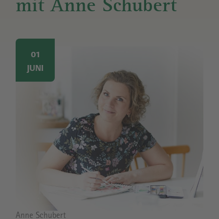
mit Anne Schubert
Image
01
JUNI
Bildrechte
Anne Schubert