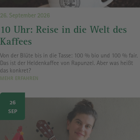
26. September 2026
10 Uhr: Reise in die Welt des
Kaffees
Von der Blüte bis in die Tasse: 100 % bio und 100 % fair.
Das ist der Heldenkaffee von Rapunzel. Aber was heißt
das konkret?
MEHR ERFAHREN
Image
26
SEP