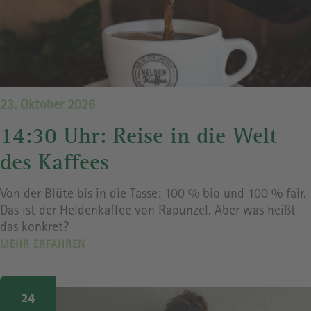
23. Oktober 2026
14:30 Uhr: Reise in die Welt
des Kaffees
Von der Blüte bis in die Tasse: 100 % bio und 100 % fair.
Das ist der Heldenkaffee von Rapunzel. Aber was heißt
das konkret?
MEHR ERFAHREN
Image
24