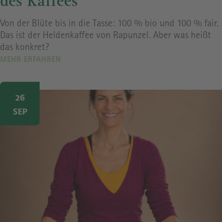
des Kaffees
Von der Blüte bis in die Tasse: 100 % bio und 100 % fair.
Das ist der Heldenkaffee von Rapunzel. Aber was heißt
das konkret?
MEHR ERFAHREN
Image
26
SEP