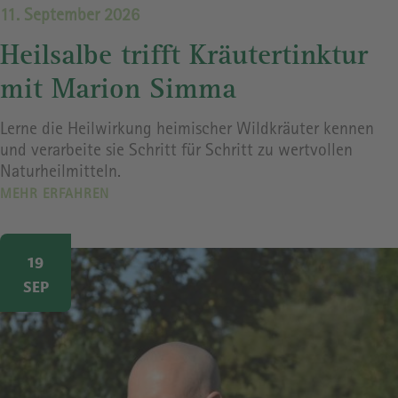
11. September 2026
Heilsalbe trifft Kräutertinktur
mit Marion Simma
Lerne die Heilwirkung heimischer Wildkräuter kennen
und verarbeite sie Schritt für Schritt zu wertvollen
Naturheilmitteln.
MEHR ERFAHREN
Image
19
SEP