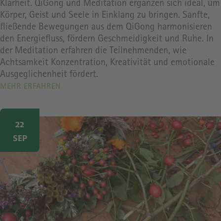
Klarheit. QiGong und Meditation ergänzen sich ideal, um
Körper, Geist und Seele in Einklang zu bringen. Sanfte,
fließende Bewegungen aus dem QiGong harmonisieren
den Energiefluss, fördern Geschmeidigkeit und Ruhe. In
der Meditation erfahren die Teilnehmenden, wie
Achtsamkeit Konzentration, Kreativität und emotionale
Ausgeglichenheit fördert.
MEHR ERFAHREN
Image
22
SEP