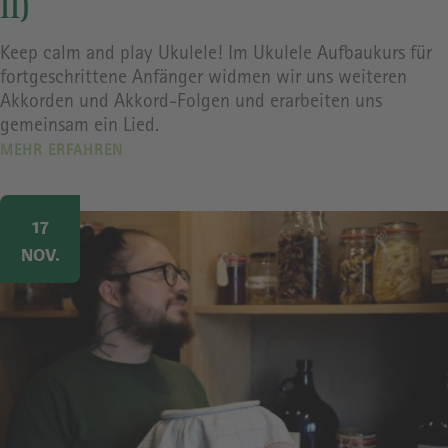
II)
Keep calm and play Ukulele! Im Ukulele Aufbaukurs für
fortgeschrittene Anfänger widmen wir uns weiteren
Akkorden und Akkord-Folgen und erarbeiten uns
gemeinsam ein Lied.
MEHR ERFAHREN
Image
17
NOV.