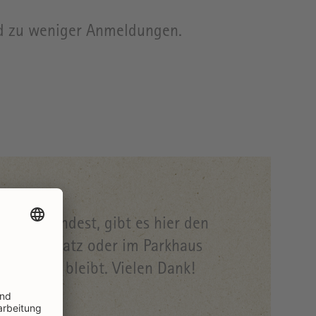
nd zu weniger Anmeldungen.
recht findest, gibt es hier den
en Parkplatz oder im Parkhaus
nden frei bleibt. Vielen Dank!