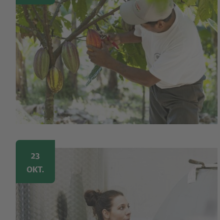
Image
23
OKT.