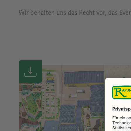
Wir behalten uns das Recht vor, das Ev
La
Da
Üb
pa