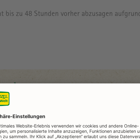
ent bis zu 48 Stunden vorher abzusagen aufgru
geplan
mit du dich auf dem Rapunzel Gelände schnell zu
ersichtsplan zum Download. Bitte auf dem groß
rken, sodass der Ladenparkplatz für die Ladenku