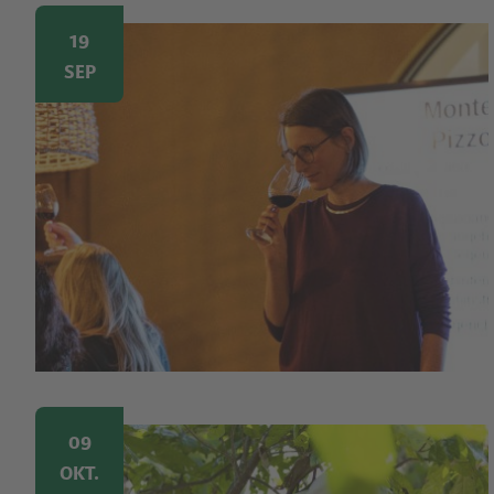
Image
19
SEP
Image
09
OKT.