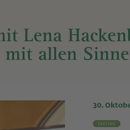
DIE
YOGASTUDIO
RAPUNZE
it Lena Hacken
WELT
WEINKELLER
 mit allen Sinne
& CLUB
ANFAHRT
KOCHWERKSTATT
ÖFFNUNG
ALLE
VERANSTALTUNGEN
PREISE
30. Oktobe
&
TICKETS
TASTING