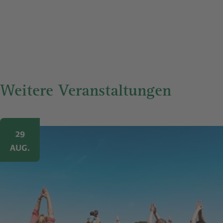
Weitere Veranstaltungen
Image
29
AUG.