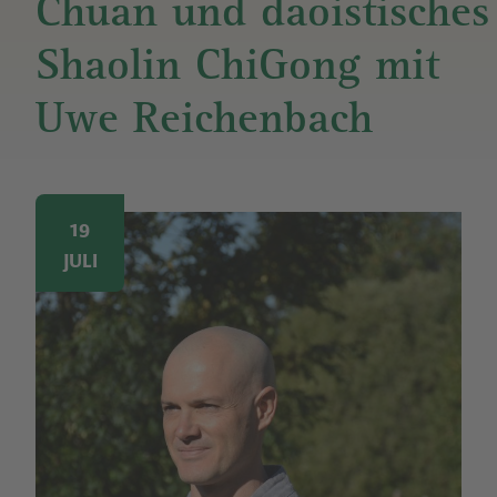
Chuan und daoistisches
Shaolin ChiGong mit
Uwe Reichenbach
Image
19
JULI