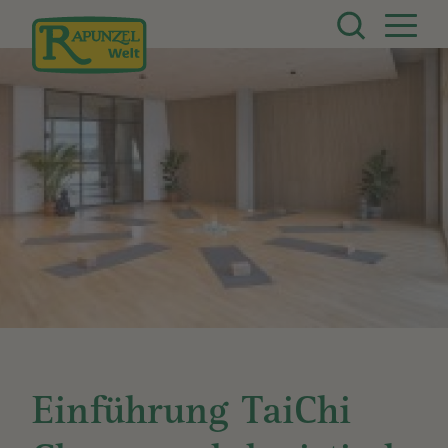
Direkt zum Inhalt
Einführung TaiChi