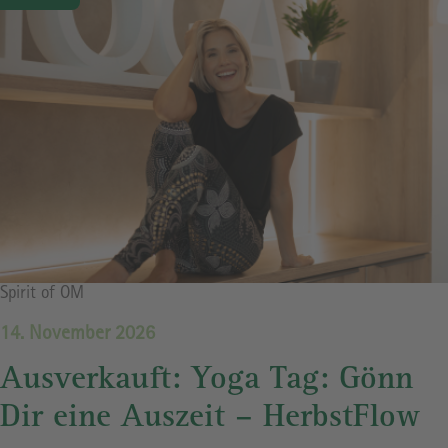
Bildrechte
Spirit of OM
14. November 2026
Ausverkauft: Yoga Tag: Gönn
Dir eine Auszeit – HerbstFlow